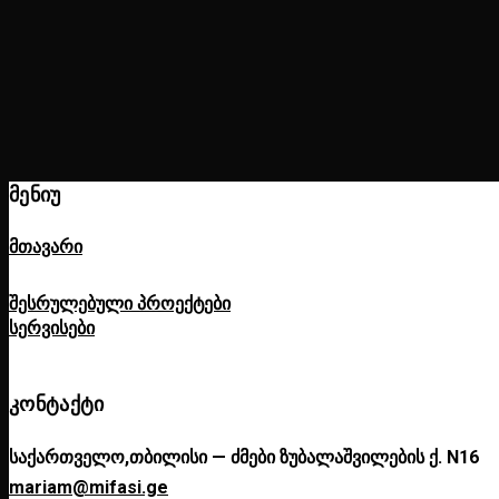
ᲛᲔᲜᲘᲣ
მთავარი
შესრულებული პროექტები
სერვისები
ᲙᲝᲜᲢᲐᲥᲢᲘ
საქართველო,თბილისი — ძმები ზუბალაშვილების ქ. N16
mariam@mifasi.ge