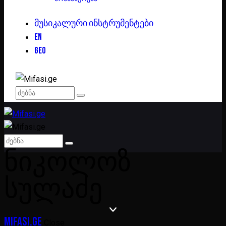
ᲛᲣᲡᲘᲙᲐᲚᲣᲠᲘ ᲘᲜᲡᲢᲠᲣᲛᲔᲜᲢᲔᲑᲘ
EN
GEO
ᲜᲘᲙᲝᲚᲝᲖ
ᲡᲣᲚᲐᲫᲔ
Mifasi.ge
Close