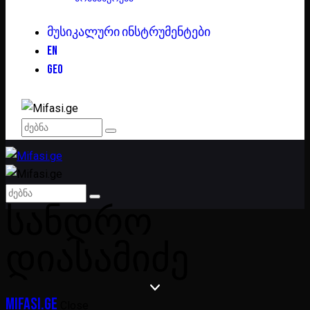
ᲛᲣᲡᲘᲙᲐᲚᲣᲠᲘ ᲘᲜᲡᲢᲠᲣᲛᲔᲜᲢᲔᲑᲘ
EN
GEO
ᲡᲐᲜᲓᲠᲝ
ᲓᲘᲐᲡᲐᲛᲘᲫᲔ
Mifasi.ge
Close