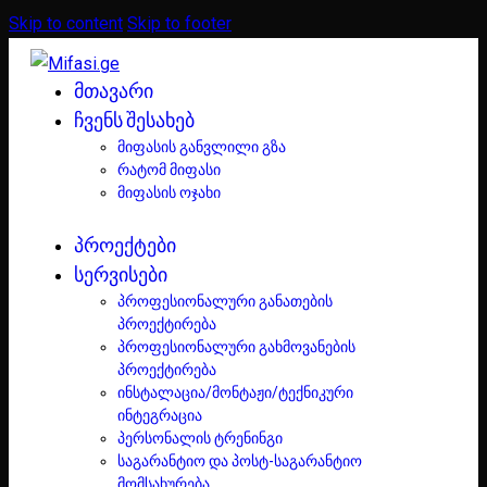
Skip to content
Skip to footer
ᲛᲗᲐᲕᲐᲠᲘ
ᲩᲕᲔᲜᲡ ᲨᲔᲡᲐᲮᲔᲑ
მიფასის განვლილი გზა
რატომ მიფასი
მიფასის ოჯახი
ᲞᲠᲝᲔᲥᲢᲔᲑᲘ
ᲡᲔᲠᲕᲘᲡᲔᲑᲘ
პროფესიონალური განათების
პროექტირება
პროფესიონალური გახმოვანების
პროექტირება
ინსტალაცია/მონტაჟი/ტექნიკური
ინტეგრაცია
პერსონალის ტრენინგი
საგარანტიო და პოსტ-საგარანტიო
მომსახურება